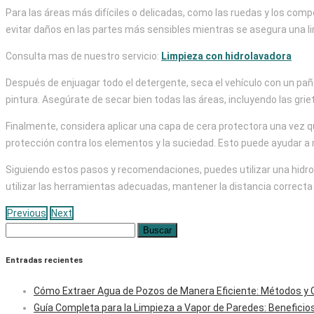
Para las áreas más difíciles o delicadas, como las ruedas y los comp
evitar daños en las partes más sensibles mientras se asegura una l
Consulta mas de nuestro servicio:
Limpieza con hidrolavadora
Después de enjuagar todo el detergente, seca el vehículo con un paño
pintura. Asegúrate de secar bien todas las áreas, incluyendo las grie
Finalmente, considera aplicar una capa de cera protectora una vez qu
protección contra los elementos y la suciedad. Esto puede ayudar a ma
Siguiendo estos pasos y recomendaciones, puedes utilizar una hidrol
utilizar las herramientas adecuadas, mantener la distancia correcta
Previous
Next
Buscar:
Entradas recientes
Cómo Extraer Agua de Pozos de Manera Eficiente: Métodos y 
Guía Completa para la Limpieza a Vapor de Paredes: Beneficio