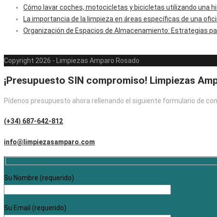
Cómo lavar coches, motocicletas y bicicletas utilizando una hi
La importancia de la limpieza en áreas específicas de una ofic
Organización de Espacios de Almacenamiento: Estrategias par
Copyright 2026 - Limpiezas Amparo Rosado
¡Presupuesto SIN compromiso! Limpiezas Am
Pídenos presupuesto ahora rellenando el siguiente formulario de c
(+34) 687-642-812
info@limpiezasamparo.com
Su Nombre (requerido)
Su Email (requerido)