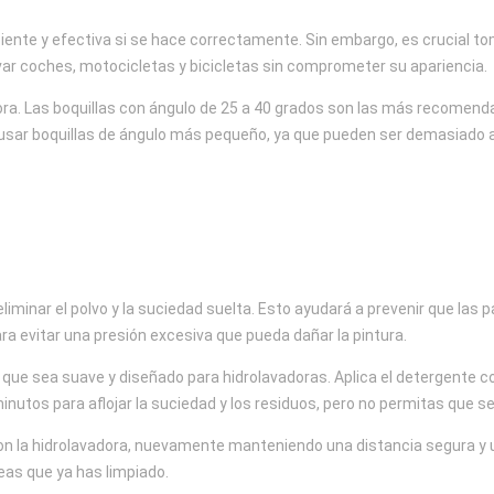
iente y efectiva si se hace correctamente. Sin embargo, es crucial tom
ar coches, motocicletas y bicicletas sin comprometer su apariencia.
dora. Las boquillas con ángulo de 25 a 40 grados son las más recomend
ita usar boquillas de ángulo más pequeño, ya que pueden ser demasiado 
iminar el polvo y la suciedad suelta. Esto ayudará a prevenir que las p
ra evitar una presión excesiva que pueda dañar la pintura.
o que sea suave y diseñado para hidrolavadoras. Aplica el detergente 
utos para aflojar la suciedad y los residuos, pero no permitas que se
on la hidrolavadora, nuevamente manteniendo una distancia segura y ut
eas que ya has limpiado.