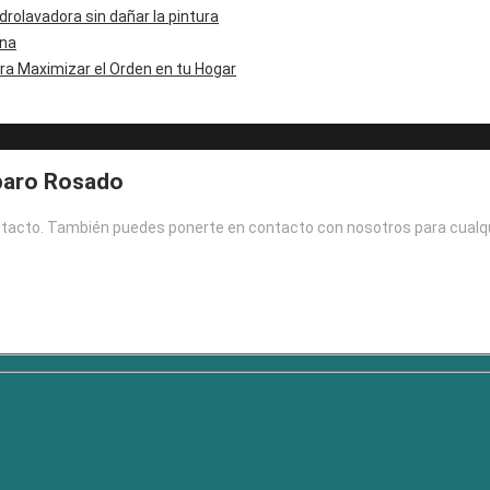
drolavadora sin dañar la pintura
ina
a Maximizar el Orden en tu Hogar
paro Rosado
ontacto. También puedes ponerte en contacto con nosotros para cualq