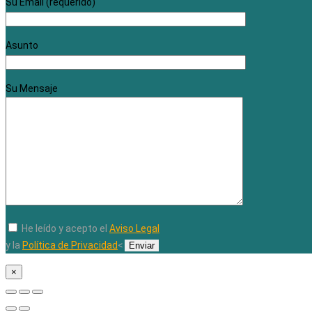
Su Email (requerido)
Asunto
Su Mensaje
He leído y acepto el
Aviso Legal
y la
Política de Privacidad
<
×