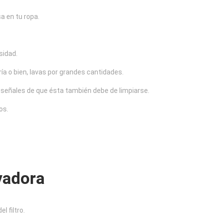
a en tu ropa.
sidad.
ía o bien, lavas por grandes cantidades.
 señales de que ésta también debe de limpiarse.
os.
vadora
l filtro.