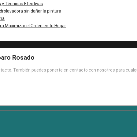
s y Técnicas Efectivas
drolavadora sin dañar la pintura
ina
a Maximizar el Orden en tu Hogar
paro Rosado
ontacto. También puedes ponerte en contacto con nosotros para cualq