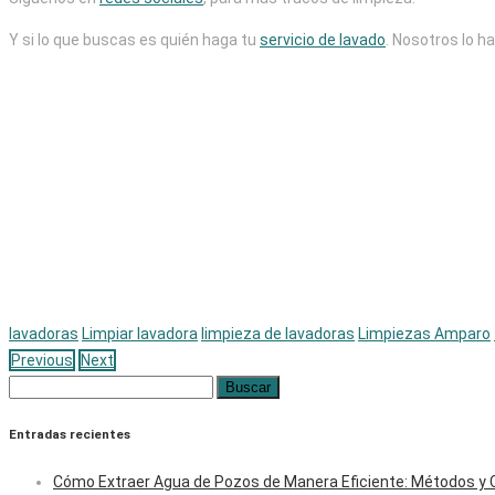
Y si lo que buscas es quién haga tu
servicio de lavado
. Nosotros lo h
lavadoras
Limpiar lavadora
limpieza de lavadoras
Limpiezas Amparo
Previous
Next
Buscar:
Entradas recientes
Cómo Extraer Agua de Pozos de Manera Eficiente: Métodos y 