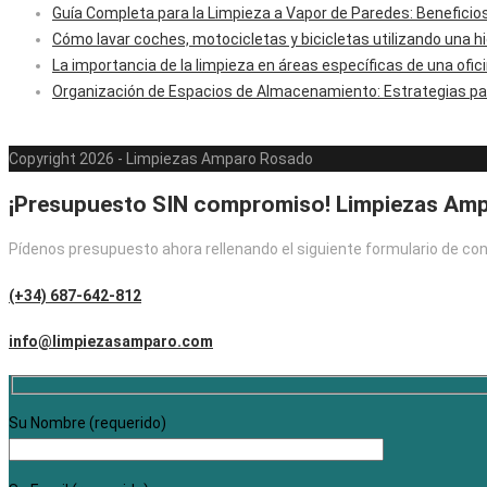
Guía Completa para la Limpieza a Vapor de Paredes: Beneficio
Cómo lavar coches, motocicletas y bicicletas utilizando una hi
La importancia de la limpieza en áreas específicas de una ofic
Organización de Espacios de Almacenamiento: Estrategias par
Copyright 2026 - Limpiezas Amparo Rosado
¡Presupuesto SIN compromiso! Limpiezas Am
Pídenos presupuesto ahora rellenando el siguiente formulario de c
(+34) 687-642-812
info@limpiezasamparo.com
Su Nombre (requerido)