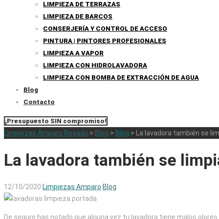
LIMPIEZA DE TERRAZAS
LIMPIEZA DE BARCOS
CONSERJERÍA Y CONTROL DE ACCESO
PINTURA | PINTORES PROFESIONALES
LIMPIEZA A VAPOR
LIMPIEZA CON HIDROLAVADORA
LIMPIEZA CON BOMBA DE EXTRACCIÓN DE AGUA
Blog
Contacto
¡Presupuesto SIN compromiso!
Limpiezas Amparo Rosado
>
Blog
>
Blog
>
La lavadora también se li
La lavadora también se limpi
12/10/2020
Limpiezas Amparo
Blog
De seguro has notado que alguna vez tu lavadora tiene malos olores.