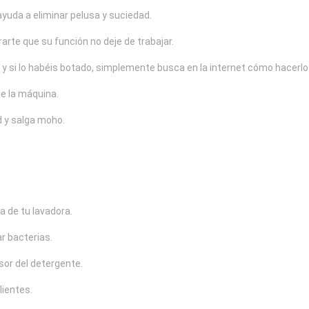
ayuda a eliminar pelusa y suciedad.
arte que su función no deje de trabajar.
 y si lo habéis botado, simplemente busca en la internet cómo hacerlo
de la máquina.
 y salga moho.
a de tu lavadora.
r bacterias.
sor del detergente.
lientes.