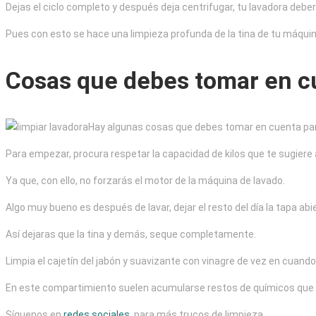
Dejas el ciclo completo y después deja centrifugar, tu lavadora deber
Pues con esto se hace una limpieza profunda de la tina de tu máquin
Cosas que debes tomar en c
Hay algunas cosas que debes tomar en cuenta para 
Para empezar, procura respetar la capacidad de kilos que te sugiere
Ya que, con ello, no forzarás el motor de la máquina de lavado.
Algo muy bueno es después de lavar, dejar el resto del día la tapa abi
Así dejaras que la tina y demás, seque completamente.
Limpia el cajetín del jabón y suavizante con vinagre de vez en cuando
En este compartimiento suelen acumularse restos de químicos que
Síguenos en
redes sociales
, para más trucos de limpieza.