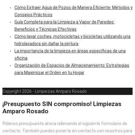
Cómo Extraer Agua de Pozos de Manera Eficiente: Métodos y
Consejos Prácticos
Guía Completa para la Limpieza a Vapor de Paredes:
Beneficios y Técnicas Efectivas
Cómo lavar coches, motocicletas y bicicletas utilizando una
hidrolavadora sin dañar la pintura
La importancia de la limpieza en áreas específicas de una
oficina
Organización de Espacios de Almacenamiento: Estrategias
para Maximizar el Orden en tu Hogar
Copyright 2026 - Limpiezas Amparo Rosado
¡Presupuesto SIN compromiso! Limpiezas
Amparo Rosado
Pídenos presupuesto ahora rellenando el siguiente formulario de
contacto. También puedes ponerte en contacto con nosotros para