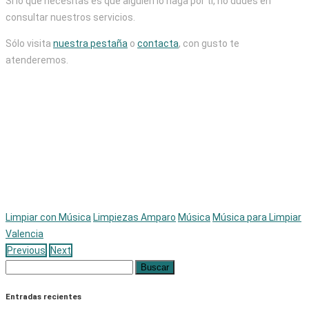
Si lo que necesitas es que alguien lo haga por ti, no dudes en
consultar nuestros servicios.
Sólo visita
nuestra pestaña
o
contacta
, con gusto te
atenderemos.
Limpiar con Música
Limpiezas Amparo
Música
Música para Limpiar
Valencia
Previous
Next
Buscar:
Entradas recientes